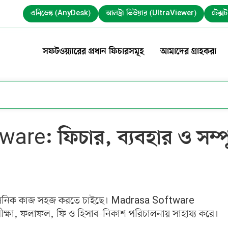
এনিডেস্ক (AnyDesk)
আলট্রা ভিউয়ার (UltraViewer)
টেক্স
সফটওয়্যারের প্রধান ফিচারসমূহ
আমাদের গ্রাহকরা
e: ফিচার, ব্যবহার ও সম্পূর
 প্রশাসনিক কাজ সহজ করতে চাইছে। Madrasa Software
 পরীক্ষা, ফলাফল, ফি ও হিসাব-নিকাশ পরিচালনায় সাহায্য করে।