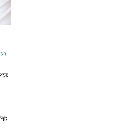
esh
পেতে
শিট