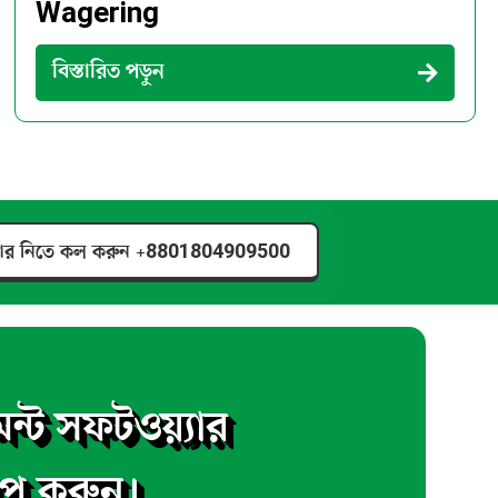
Wagering
বিস্তারিত পড়ুন
যার নিতে কল করুন
+8801804909500
ন্ট সফটওয়্যার
াপ করুন।