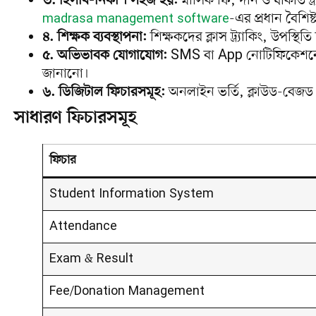
৩. হিসাব-নিকাশ সহজ হয়:
মাসিক ফি, দান ও যাকাত ট্র
-এর প্রধান বৈশিষ্ট
madrasa management software
৪. শিক্ষক ব্যবস্থাপনা:
শিক্ষকদের ক্লাস ট্র্যাকিং, উপস্থ
৫. অভিভাবক যোগাযোগ:
SMS বা App নোটিফিকেশনের 
জানানো।
৬. ডিজিটাল ফিচারসমূহ:
অনলাইন ভর্তি, ক্লাউড-বেজড 
সাধারণ ফিচারসমূহ
ফিচার
Student Information System
Attendance
Exam & Result
Fee/Donation Management