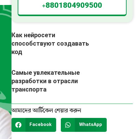
+8801804909500
Как нейросети
способствуют создавать
код
Самые увлекательные
разработки в отрасли
транспорта
আমাদের আর্টিকেল শেয়ার করুন
Facebook
WhatsApp