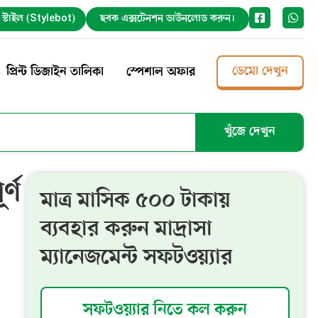
ট স্টাইল (Stylebot)
ছবক এক্সটেনশন ডাউনলোড করুন।
ডেমো দেখুন
প্রিন্ট ডিজাইন তালিকা
স্পেশাল অফার
খুঁজে দেখুন
্ণ
মাত্র মাসিক ৫০০ টাকায়
ব্যবহার করুন মাদ্রাসা
ম্যানেজমেন্ট সফটওয়্যার
সফটওয়্যার নিতে কল করুন