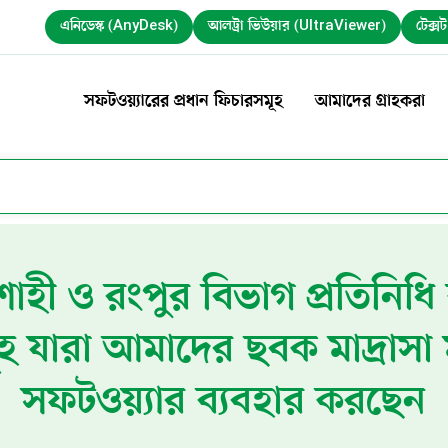
এনিডেস্ক (AnyDesk)
আলট্রা ভিউয়ার (UltraViewer)
টেক্স
সফটওয়্যারের প্রধান ফিচারসমূহ
আমাদের গ্রাহকরা
ী ও রংপুর বিভাগ প্রতিনিধি ক
মূহ যারা আমাদের ছবক মাদ্রাসা 
সফটওয়্যার ব্যবহার করছেন