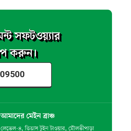
ন্ট সফটওয়্যার
াপ করুন।
-909500
আমাদের মেইন ব্রাঞ্চ
লেভেল-৪, তিতাস টুইন টাওয়ার, মৌলভীপাড়া