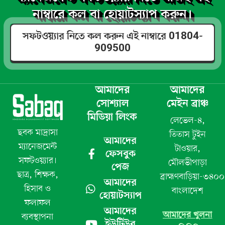
নাম্বারে কল বা হোয়াটস্যাপ করুন।
সফটওয়্যার নিতে কল করুন এই নাম্বারে 01804-
909500
আমাদের
আমাদের
সোশ্যাল
মেইন ব্রাঞ্চ
মিডিয়া লিংক
লেভেল-৪,
ছবক মাদ্রাসা
তিতাস টুইন
আমাদের
ম্যানেজমেন্ট
টাওয়ার,
ফেসবুক
সফটওয়্যার।
মৌলভীপাড়া
পেজ
ছাত্র, শিক্ষক,
ব্রাহ্মণবাড়িয়া-৩৪০০
আমাদের
হিসাব ও
বাংলাদেশ
হোয়াটস্যাপ
ফলাফল
আমাদের
আমাদের খুলনা
ব্যবস্থাপনা
ইউটিউব