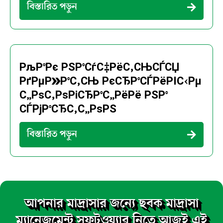
বিস্তারিত পড়ুন
РљР°Рє РЅР°СѓС‡РёС‚СЊСЃСЏ
РґРµР»Р°С‚СЊ РєСЂР°СЃРёРІС‹Рµ
С„РѕС‚РѕРіСЂР°С„РёРё РЅР°
СЃРјР°СЂС‚С„РѕРЅ
বিস্তারিত পড়ুন
আপনার মাদ্রাসার জন্যে ছবক মাদ্রাসা
ম্যানেজমেন্ট সফটওয়্যার নিতে আজই এই