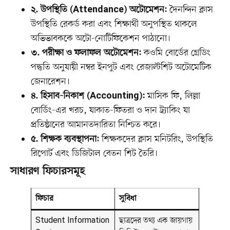
২. উপস্থিতি (Attendance) অটোমেশন:
দৈনন্দিন ক্লাস
উপস্থিতি রেকর্ড করা এবং শিক্ষার্থী অনুপস্থিত থাকলে
অভিভাবককে অটো-নোটিফিকেশন পাঠানো।
৩. পরীক্ষা ও ফলাফল অটোমেশন:
কওমি বোর্ডের গ্রেডিং
পদ্ধতি অনুযায়ী নম্বর ইনপুট এবং রেজাল্টশিট অটোমেটিক
জেনারেশন।
৪. হিসাব-নিকাশ (Accounting):
মাসিক ফি, লিল্লা
বোর্ডিং-এর খরচ, যাকাত-ফিতরা ও দান ট্র্যাকিং যা
প্রতিষ্ঠানের আমানতদারিতা নিশ্চিত করে।
৫. শিক্ষক ব্যবস্থাপনা:
শিক্ষকদের ক্লাস মনিটরিং, উপস্থিতি
রিপোর্ট এবং ডিজিটাল বেতন শিট তৈরি।
সাধারণ ফিচারসমূহ
ফিচার
সুবিধা
Student Information
ছাত্রদের তথ্য এক জায়গায়