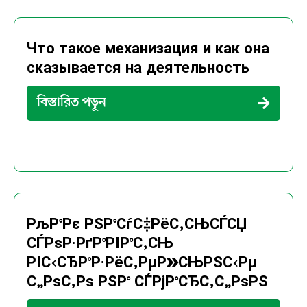
Что такое механизация и как она
сказывается на деятельность
বিস্তারিত পড়ুন
РљР°Рє РЅР°СѓС‡РёС‚СЊСЃСЏ
СЃРѕР·РґР°РІР°С‚СЊ
РІС‹СЂР°Р·РёС‚РµР»СЊРЅС‹Рµ
С„РѕС‚Рѕ РЅР° СЃРјР°СЂС‚С„РѕРЅ