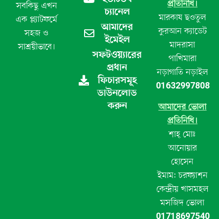
প্রতিনিধি।
সবকিছু এখন
চ্যানেল
মারকায ছওতুল
এক প্ল্যাটফর্মে
আমাদের
কুরআন ক্যাডেট
সহজ ও
ইমেইল
মাদরাসা
সাশ্রয়ীভাবে।
সফটওয়্যারের
পাখিমারা
প্রধান
নড়াগাতি নড়াইল
ফিচারসমূহ
01632997808
ডাউনলোড
করুন
আমাদের ভোলা
প্রতিনিধি।
শাহ্ মোঃ
আনোয়ার
হোসেন
ইমাম: চরফ্যাশন
কেন্দ্রীয় খাসমহল
মসজিদ ভোলা
01718697540