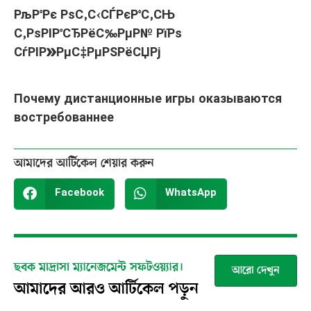
РљР°Рє РѕС‚С‹СЃРєР°С‚СЊ
С‚РѕРІР°СЂРёС‰РµР№ РїРѕ
СѓРІР»РµС‡РµРЅРёСЏРј
Почему дистанционные игры оказываются
востребованнее
আমাদের আর্টিকেল শেয়ার করুন
Facebook
WhatsApp
ছবক মাদ্রাসা ম্যানেজমেন্ট সফটওয়্যার।
আরো দেখুন
আমাদের আরও আর্টিকেল পড়ুন