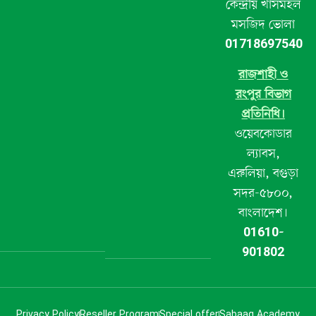
কেন্দ্রীয় খাসমহল
মসজিদ ভোলা
01718697540
রাজশাহী ও
রংপুর বিভাগ
প্রতিনিধি।
ওয়েবকোডার
ল্যাবস,
এরুলিয়া, বগুড়া
সদর-৫৮০০,
বাংলাদেশ।
01610-
901802
Privacy Policy
Reseller Program
Special offer
Sabaaq Academy