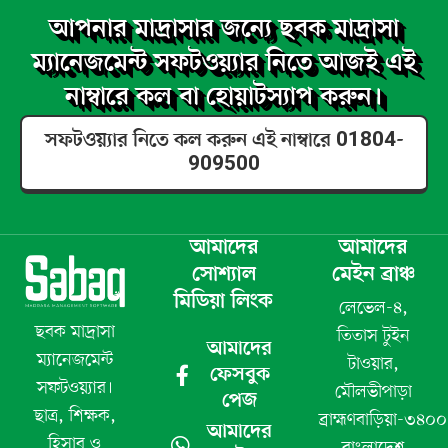
আপনার মাদ্রাসার জন্যে ছবক মাদ্রাসা
ম্যানেজমেন্ট সফটওয়্যার নিতে আজই এই
নাম্বারে কল বা হোয়াটস্যাপ করুন।
সফটওয়্যার নিতে কল করুন এই নাম্বারে 01804-
909500
আমাদের
আমাদের
সোশ্যাল
মেইন ব্রাঞ্চ
মিডিয়া লিংক
লেভেল-৪,
ছবক মাদ্রাসা
তিতাস টুইন
আমাদের
ম্যানেজমেন্ট
টাওয়ার,
ফেসবুক
সফটওয়্যার।
মৌলভীপাড়া
পেজ
ছাত্র, শিক্ষক,
ব্রাহ্মণবাড়িয়া-৩৪০০
আমাদের
হিসাব ও