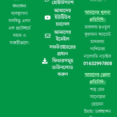
বাংলাদেশ
হোয়াটস্যাপ
ফলাফল
আমাদের
আমাদের খুলনা
ব্যবস্থাপনা
ইউটিউব
প্রতিনিধি।
সবকিছু এখন
চ্যানেল
মারকায ছওতুল
এক প্ল্যাটফর্মে
আমাদের
কুরআন ক্যাডেট
সহজ ও
ইমেইল
মাদরাসা
সাশ্রয়ীভাবে।
সফটওয়্যারের
পাখিমারা
প্রধান
নড়াগাতি নড়াইল
ফিচারসমূহ
01632997808
ডাউনলোড
করুন
আমাদের ভোলা
প্রতিনিধি।
শাহ্ মোঃ
আনোয়ার
হোসেন
ইমাম: চরফ্যাশন