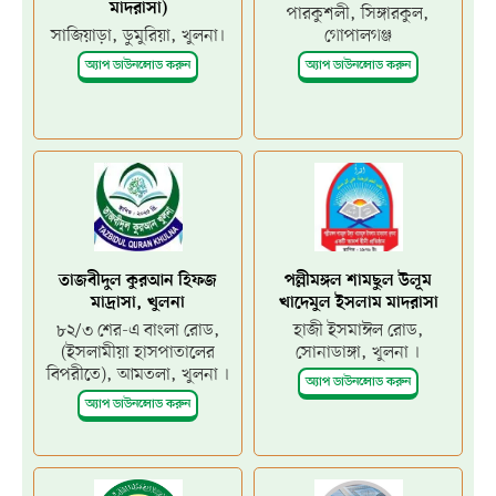
মাদরাসা)
পারকুশলী, সিঙ্গারকুল,
সাজিয়াড়া, ডুমুরিয়া, খুলনা।
গোপালগঞ্জ
অ্যাপ ডাউনলোড করুন
অ্যাপ ডাউনলোড করুন
তাজবীদুল কুরআন হিফজ
পল্লীমঙ্গল শামছুল উলূম
মাদ্রাসা, খুলনা
খাদেমুল ইসলাম মাদরাসা
৮২/৩ শের-এ বাংলা রোড,
হাজী ইসমাঈল রোড,
(ইসলামীয়া হাসপাতালের
সোনাডাঙ্গা, খুলনা ।
বিপরীতে), আমতলা, খুলনা ।
অ্যাপ ডাউনলোড করুন
অ্যাপ ডাউনলোড করুন