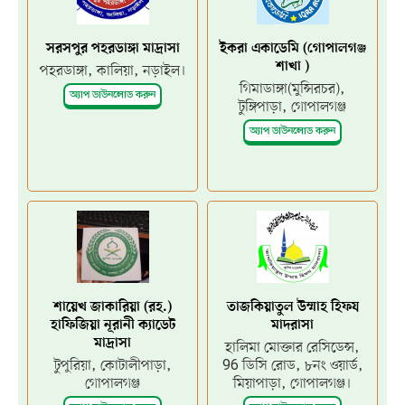
সরসপুর পহরডাঙ্গা মাদ্রাসা
ইকরা একাডেমি (গোপালগঞ্জ
শাখা )
পহরডাঙ্গা, কালিয়া, নড়াইল।
গিমাডাঙ্গা(মুন্সিরচর),
অ্যাপ ডাউনলোড করুন
টুঙ্গিপাড়া, গোপালগঞ্জ
অ্যাপ ডাউনলোড করুন
শায়েখ জাকারিয়া (রহ.)
তাজকিয়াতুল উম্মাহ হিফয
হাফিজিয়া নূরানী ক্যাডেট
মাদরাসা
মাদ্রাসা
হালিমা মোক্তার রেসিডেন্স,
টুপুরিয়া, কোটালীপাড়া,
96 ডিসি রোড, ৮নং ওয়ার্ড,
গোপালগঞ্জ
মিয়াপাড়া, গোপালগঞ্জ।