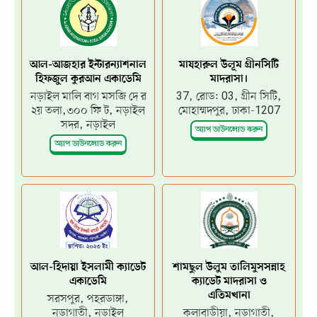
আল-আজহার ইন্টারন্যাশনাল
মাযহারুল উলূম গ্রীনসিটি
হিফজুল কুরআন একাডেমি
মাদরাসা।
নড়াইল মালি বাগ মসজি দে র
37, রোড: 03, গ্রীন সিটি,
২য় তলা,৩০০ ফি ট, নড়াইল
মোহাম্মদপুর, ঢাকা-1207
সদর, নড়াইল
অ্যাপ ডাউনলোড করুন
অ্যাপ ডাউনলোড করুন
আল-হিদায়া ইসলামী ক্যাডেট
শামছুল উলুম তালিমুসসন্নাহ
একাডেমি
ক্যাডেট মাদরাসা ও
এতিমখানা
সরসপুর, পহরডাঙ্গা,
নড়াগাতী, নড়াইল
কলাবাড়ীয়া, নড়াগাতী,