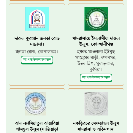
দারুল কুরআন জনতা রোড
মাদরাসায়ে ইসলামীয়া দারুল
মাদ্রাসা।
উলুম, কোম্পানীগঞ্জ
জনতা রোড, গোপালগঞ্জ।
হযরত মাওলানা ইউনুছ
সাহেবের বাড়ী, রুপনগর,
অ্যাপ ডাউনলোড করুন
উত্তর ত্রিশ, মুরাদনগর,
কুমিল্লা।
অ্যাপ ডাউনলোড করুন
আল-জামিয়াতুল আরাবিয়া
নকড়িরচর মেফতাহুল উলূম
শামছুল উলুম (সাজিয়াড়া
মাদরাসা ও এতিমখানা