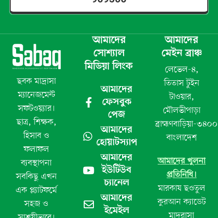
909500
আমাদের
আমাদের
সোশ্যাল
মেইন ব্রাঞ্চ
মিডিয়া লিংক
লেভেল-৪,
ছবক মাদ্রাসা
তিতাস টুইন
আমাদের
ম্যানেজমেন্ট
টাওয়ার,
ফেসবুক
সফটওয়্যার।
মৌলভীপাড়া
পেজ
ছাত্র, শিক্ষক,
ব্রাহ্মণবাড়িয়া-৩৪০০
আমাদের
হিসাব ও
বাংলাদেশ
হোয়াটস্যাপ
ফলাফল
আমাদের
আমাদের খুলনা
ব্যবস্থাপনা
ইউটিউব
প্রতিনিধি।
সবকিছু এখন
চ্যানেল
মারকায ছওতুল
এক প্ল্যাটফর্মে
আমাদের
কুরআন ক্যাডেট
সহজ ও
ইমেইল
মাদরাসা
সাশ্রয়ীভাবে।