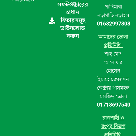
সফটওয়্যারের
পাখিমারা
প্রধান
নড়াগাতি নড়াইল
ফিচারসমূহ
01632997808
ডাউনলোড
করুন
আমাদের ভোলা
প্রতিনিধি।
শাহ্ মোঃ
আনোয়ার
হোসেন
ইমাম: চরফ্যাশন
কেন্দ্রীয় খাসমহল
মসজিদ ভোলা
01718697540
রাজশাহী ও
রংপুর বিভাগ
প্রতিনিধি।