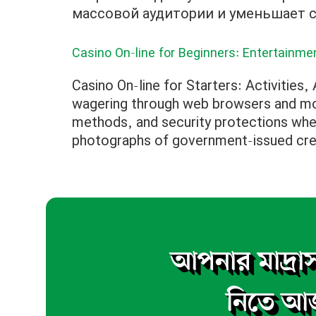
массовой аудитории и уменьшает с
Casino On-line for Beginners: Entertainmen
Casino On-line for Starters: Activities
wagering through web browsers and mobi
methods, and security protections when 
photographs of government-issued crede
আপনার মাদ্রাস
নিতে আজ