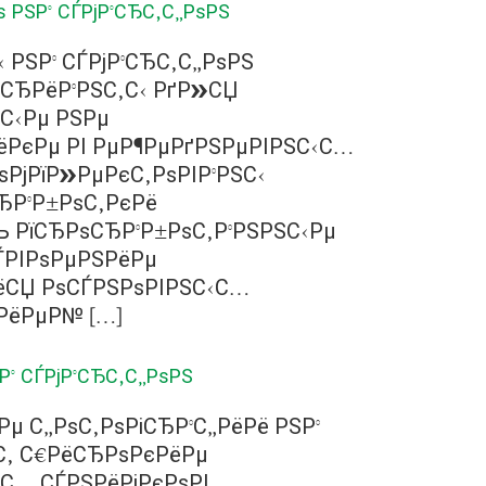
 РЅР° СЃРјР°СЂС‚С„РѕРЅ
 РЅР° СЃРјР°СЂС‚С„РѕРЅ
°СЂРёР°РЅС‚С‹ РґР»СЏ
С‹Рµ РЅРµ
ёРєРµ РІ РµР¶РµРґРЅРµРІРЅС‹С…
РјРїР»РµРєС‚РѕРІР°РЅС‹
СЂР°Р±РѕС‚РєРё
Њ РїСЂРѕСЂР°Р±РѕС‚Р°РЅРЅС‹Рµ
ЃРІРѕРµРЅРёРµ
ёСЏ РѕСЃРЅРѕРІРЅС‹С…
†РёРµР№ […]
° СЃРјР°СЂС‚С„РѕРЅ
 С„РѕС‚РѕРіСЂР°С„РёРё РЅР°
ЋС‚ С€РёСЂРѕРєРёРµ
С… СЃРЅРёРјРєРѕРІ,