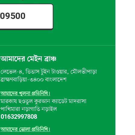
-909500
আমাদের মেইন ব্রাঞ্চ
লেভেল-৪, তিতাস টুইন টাওয়ার, মৌলভীপাড়া
ব্রাহ্মণবাড়িয়া-৩৪০০ বাংলাদেশ
আমাদের খুলনা প্রতিনিধি।
মারকায ছওতুল কুরআন ক্যাডেট মাদরাসা
পাখিমারা নড়াগাতি নড়াইল
01632997808
আমাদের ভোলা প্রতিনিধি।