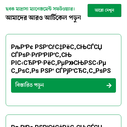
ছবক মাদ্রাসা ম্যানেজমেন্ট সফটওয়্যার।
আরো দেখুন
আমাদের আরও আর্টিকেল পড়ুন
РљР°Рє РЅР°СѓС‡РёС‚СЊСЃСЏ
СЃРѕР·РґР°РІР°С‚СЊ
РІС‹СЂР°Р·РёС‚РµР»СЊРЅС‹Рµ
С„РѕС‚Рѕ РЅР° СЃРјР°СЂС‚С„РѕРЅ
বিস্তারিত পড়ুন