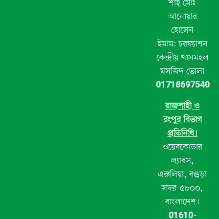
শাহ্ মোঃ
আনোয়ার
হোসেন
ইমাম: চরফ্যাশন
কেন্দ্রীয় খাসমহল
মসজিদ ভোলা
01718697540
রাজশাহী ও
রংপুর বিভাগ
প্রতিনিধি।
ওয়েবকোডার
ল্যাবস,
এরুলিয়া, বগুড়া
সদর-৫৮০০,
বাংলাদেশ।
01610-