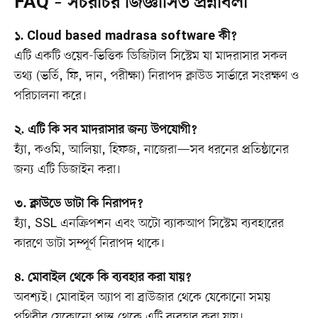
FAQ – সচরাচর জিজ্ঞাসিত প্রশ্নাবলী
১. Cloud based madrasa software কী?
এটি একটি ওয়েব-ভিত্তিক ডিজিটাল সিস্টেম যা মাদরাসার সকল
তথ্য (ভর্তি, ফি, দান, পরীক্ষা) নিরাপদ ক্লাউড সার্ভারে সংরক্ষণ ও
পরিচালনা করে।
২. এটি কি সব মাদরাসার জন্য উপযোগী?
হ্যাঁ, কওমি, আলিয়া, হিফজ, নাজেরা—সব ধরনের প্রতিষ্ঠানের
জন্য এটি ডিজাইন করা।
৩. ক্লাউডে ডাটা কি নিরাপদ?
হ্যাঁ, SSL এনক্রিপশন এবং অটো ব্যাকআপ সিস্টেম ব্যবহারের
কারণে ডাটা সম্পূর্ণ নিরাপদ থাকে।
৪. মোবাইল থেকে কি ব্যবহার করা যায়?
অবশ্যই। মোবাইল অ্যাপ বা ব্রাউজার থেকে যেকোনো সময়
পৃথিবীর যেকোনো প্রান্ত থেকে এটি ব্যবহার করা যায়।