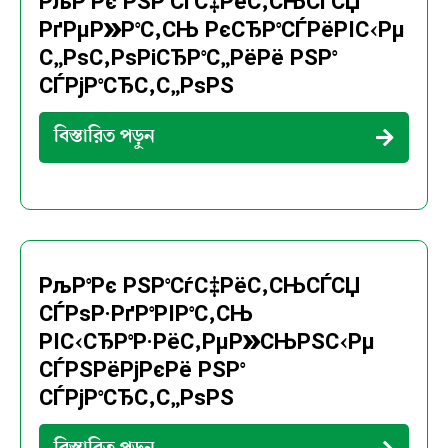
РљР°Рє РЅР°СѓС‡РёС‚СЊСЃСЏ
РґРµР»Р°С‚СЊ РєСЂР°СЃРёРІС‹Рµ
С„РѕС‚РѕРіСЂР°С„РёРё РЅР°
СЃРјР°СЂС‚С„РѕРЅ
বিস্তারিত পড়ুন
РљР°Рє РЅР°СѓС‡РёС‚СЊСЃСЏ
СЃРѕР·РґР°РІР°С‚СЊ
РІС‹СЂР°Р·РёС‚РµР»СЊРЅС‹Рµ
СЃРЅРёРјРєРё РЅР°
СЃРјР°СЂС‚С„РѕРЅ