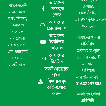
আমাদের
ম্যানেজমেন্ট
টাওয়ার,
ফেসবুক
সফটওয়্যার।
মৌলভীপাড়া
পেজ
ছাত্র, শিক্ষক,
ব্রাহ্মণবাড়িয়া-৩৪০০
আমাদের
হিসাব ও
বাংলাদেশ
হোয়াটস্যাপ
ফলাফল
আমাদের
আমাদের খুলনা
ব্যবস্থাপনা
ইউটিউব
প্রতিনিধি।
সবকিছু এখন
চ্যানেল
মারকায ছওতুল
এক প্ল্যাটফর্মে
আমাদের
কুরআন ক্যাডেট
সহজ ও
ইমেইল
মাদরাসা
সাশ্রয়ীভাবে।
সফটওয়্যারের
পাখিমারা
প্রধান
নড়াগাতি নড়াইল
ফিচারসমূহ
01632997808
ডাউনলোড
করুন
আমাদের ভোলা
প্রতিনিধি।